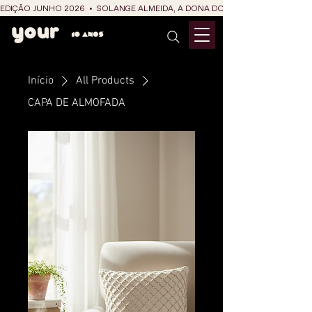
EDIÇÃO JUNHO 2026  •  SOLANGE ALMEIDA, A DONA DO RIT DO SÃO JOÃO
Início
All Products
CAPA DE ALMOFADA