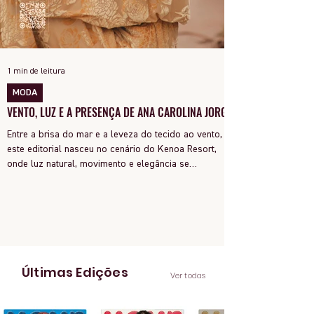
1 min de leitura
MODA
VENTO, LUZ E A PRESENÇA DE ANA CAROLINA JORGE
Entre a brisa do mar e a leveza do tecido ao vento,
este editorial nasceu no cenário do Kenoa Resort,
onde luz natural, movimento e elegância se
encontram. As lentes de Ita Mazzutti eternizam looks
assinados por Carol Bassi e Chart, o biquíni da Chase
Brasil e a bolsa da Malu Pires, em uma composição
que celebra o verão como estado de espírito. Há algo
de intemporal em vestir o vento e deixar que ele
YOUR Magazine | Feita no Brasil para o mundo
conduza a cena. Cada dobra do tecido, cada reflexo
dourado da luz sobre a pe
Últimas Edições
Ver todas