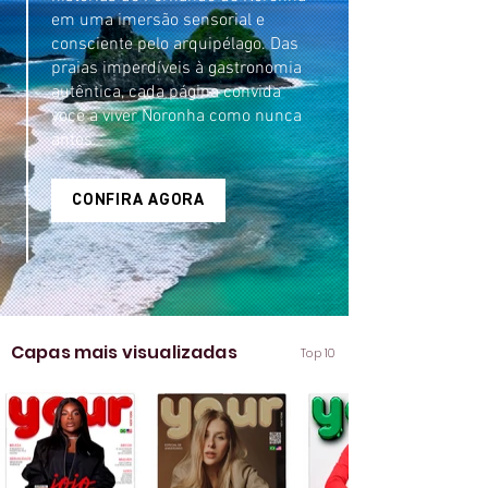
em uma imersão sensorial e
consciente pelo arquipélago. Das
praias imperdíveis à gastronomia
autêntica, cada página convida
você a viver Noronha como nunca
antes.
CONFIRA AGORA
Capas mais visualizadas
Top 10