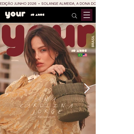
EDIÇÃO JUNHO 2026  •  SOLANGE ALMEIDA, A DONA DO RIT DO SÃO JOÃO