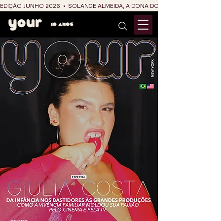
EDIÇÃO JUNHO 2026  •  SOLANGE ALMEIDA, A DONA DO RIT DO SÃO JOÃO