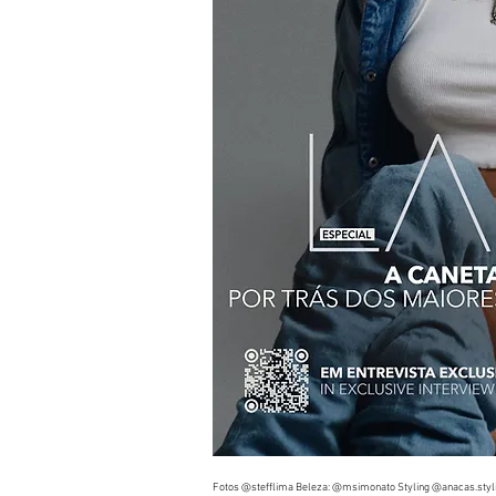
Fotos @stefflima Beleza: @msimonato Styling @anacas.styl