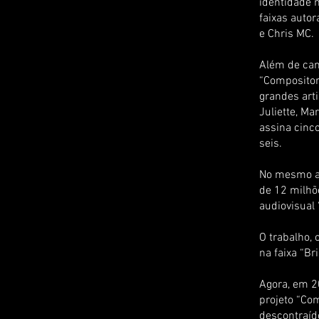
identidade 
faixas auto
e Chris MC.
Além de can
“Compositora
grandes arti
Juliette, Ma
assina cinc
seis.
No mesmo an
de 12 milhõe
audiovisual
O trabalho,
na faixa “Br
Agora, em 20
projeto “Com
descontraíd