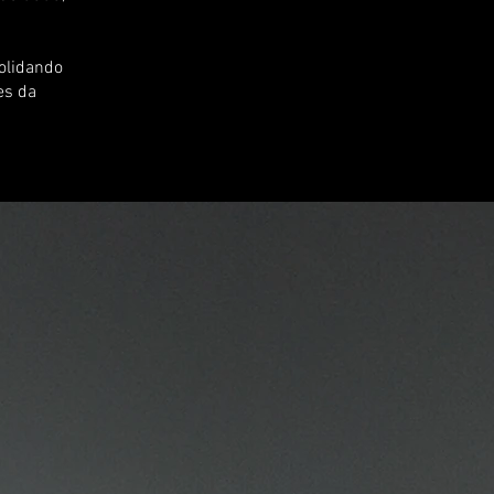
olidando
es da