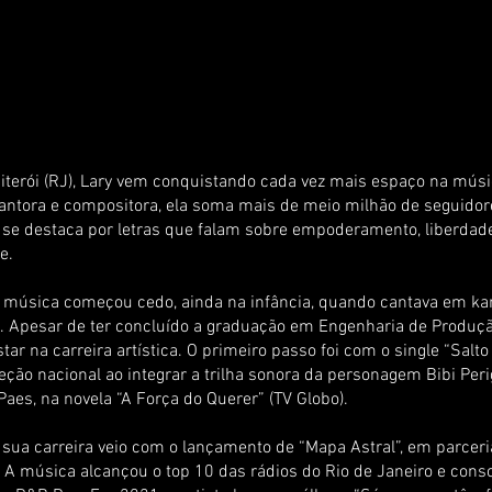
Niterói (RJ), Lary vem conquistando cada vez mais espaço na mús
 Cantora e compositora, ela soma mais de meio milhão de seguidor
 se destaca por letras que falam sobre empoderamento, liberdad
e.
 música começou cedo, ainda na infância, quando cantava em ka
. Apesar de ter concluído a graduação em Engenharia de Produçã
tar na carreira artística. O primeiro passo foi com o single “Salto
ção nacional ao integrar a trilha sonora da personagem Bibi Perig
Paes, na novela “A Força do Querer” (TV Globo).
 sua carreira veio com o lançamento de “Mapa Astral”, em parcer
 A música alcançou o top 10 das rádios do Rio de Janeiro e cons