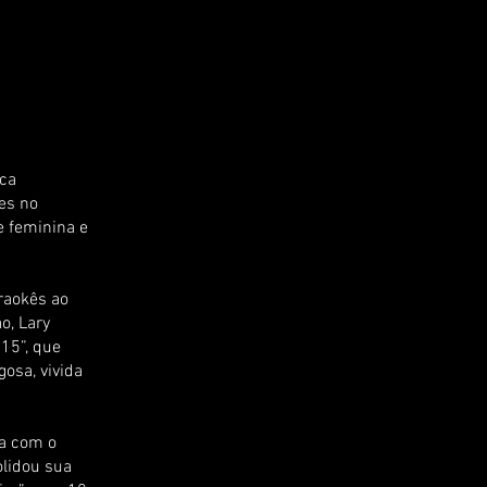
ica
es no
e feminina e
raokês ao
o, Lary
 15”, que
osa, vivida
ia com o
olidou sua