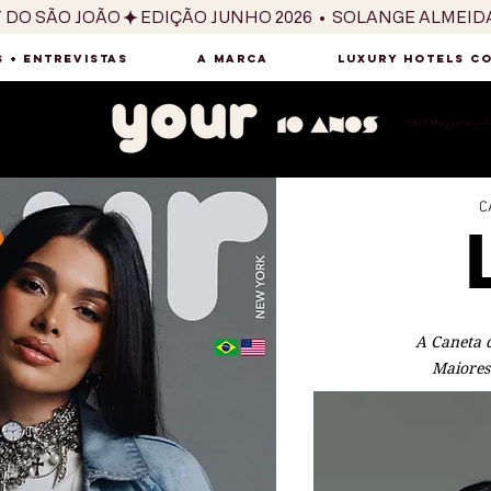
T DO SÃO JOÃO
 + ENTREVISTAS
A MARCA
LUXURY HOTELS C
YOUR Magazine — há
C
A Caneta d
Maiores