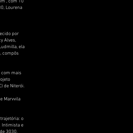
fim”, com 10
30, Lourena
ecido por
cy Alves,
Ludmilla, ela
—, compôs
ou com mais
ojeto
 de Niterói.
e Marvvila
rajetória: o
 Intimista e
 de 3030,