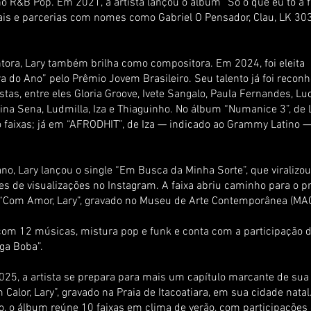
no R&B Pop. Em 2021, a artista lançou o álbum “Só o que eu tô a 
rais e parcerias com nomes como Gabriel O Pensador, Clau, LK 30
tora, Lary também brilha como compositora. Em 2024, foi eleita
 do Ano” pelo Prêmio Jovem Brasileiro. Seu talento já foi reconh
stas, entre eles Gloria Groove, Ivete Sangalo, Paula Fernandes, Lu
rina Sena, Ludmilla, Iza e Thiaguinho. No álbum “Numanice 3”, de 
o faixas; já em “AFRODHIT”, de Iza — indicado ao Grammy Latino 
o, Lary lançou o single “Em Busca da Minha Sorte”, que viraliz
s de visualizações no Instagram. A faixa abriu caminho para o pr
 “Com Amor, Lary”, gravado no Museu de Arte Contemporânea (MAC)
 com 12 músicas, mistura pop e funk e conta com a participação d
iga Boba”.
25, a artista se prepara para mais um capítulo marcante de sua t
 Calor, Lary”, gravado na Praia de Itacoatiara, em sua cidade natal.
o, o álbum reúne 10 faixas em clima de verão, com participações