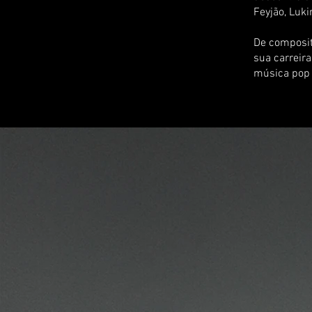
Feyjão, Luk
De composit
sua carreir
música pop 