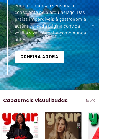
em uma imersão sensorial e
consciente pelo arquipélago. Das
praias imperdíveis à gastronomia
autêntica, cada página convida
você a viver Noronha como nunca
antes.
CONFIRA AGORA
Capas mais visualizadas
Top 10