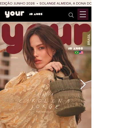
EDIÇÃO JUNHO 2026  •  SOLANGE ALMEIDA, A DONA DO RIT DO SÃO JOÃO