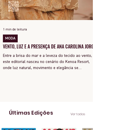
1 min de leitura
MODA
VENTO, LUZ E A PRESENÇA DE ANA CAROLINA JORGE
Entre a brisa do mar e a leveza do tecido ao vento,
este editorial nasceu no cenário do Kenoa Resort,
onde luz natural, movimento e elegância se
encontram. As lentes de Ita Mazzutti eternizam looks
assinados por Carol Bassi e Chart, o biquíni da Chase
Brasil e a bolsa da Malu Pires, em uma composição
que celebra o verão como estado de espírito. Há algo
de intemporal em vestir o vento e deixar que ele
YOUR Magazine | Feita no Brasil para o mundo
conduza a cena. Cada dobra do tecido, cada reflexo
dourado da luz sobre a pe
Últimas Edições
Ver todas